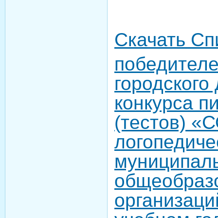
Скачать Сп
победителе
городского 
конкурса п
(тестов) «
логопедиче
муниципал
общеобраз
организаци