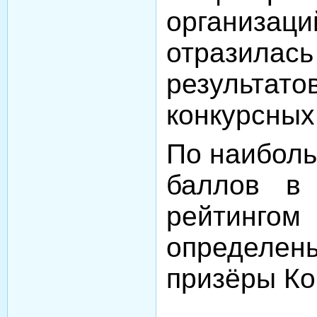
организаци
отразила
результа
конкурсных
По наиболь
баллов в 
рейти
определен
призёры Ко