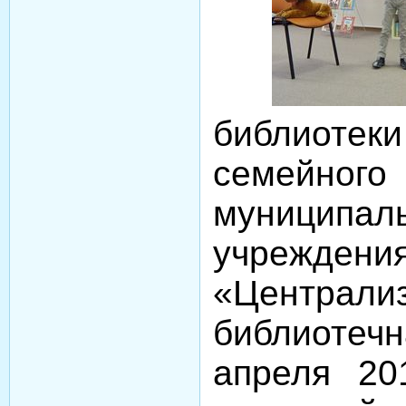
библиоте
семейн
муниципаль
учрежде
«Централи
библиотеч
апреля 20