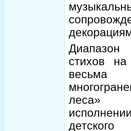
музыкальн
сопровожд
декорациям
Диапазон
стихов н
весьм
многогра
леса» (
исполнен
детско