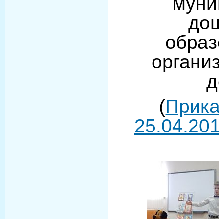
муни
до
образ
органи
д
(
Прика
25.04.201