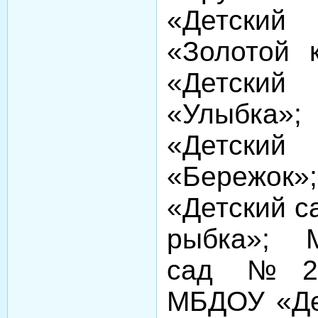
«Детск
«Золотой 
«Детск
«Улыбк
«Детск
«Береж
«Детский с
рыбка»; 
сад №20 
МБДОУ «Де