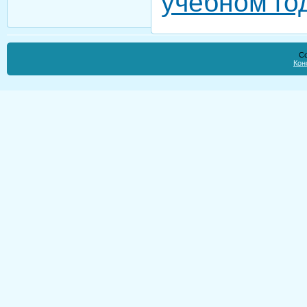
учебном го
Co
Кон