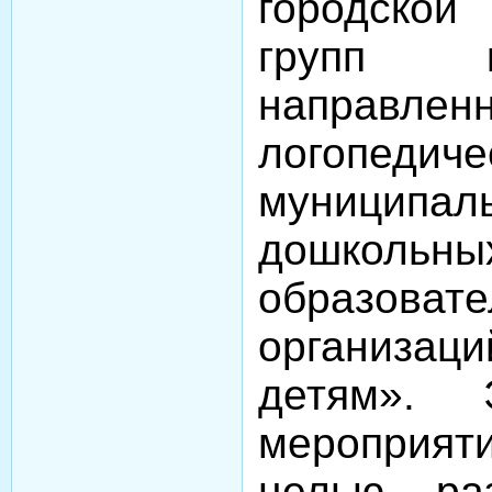
городской
групп ко
направ
логопеди
муниципал
дошкольны
образоват
организ
детям». 
мероприят
целью ра