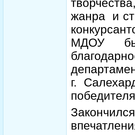
творчества
жанра и ст
конкурса
МДОУ был
благодарно
департаме
г. Салехар
победителя
Закончил
впеча