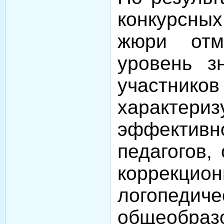
конкурсн
жюри отм
уровень з
участнико
характериз
эффектив
педагогов,
коррекци
логопеди
общеобраз