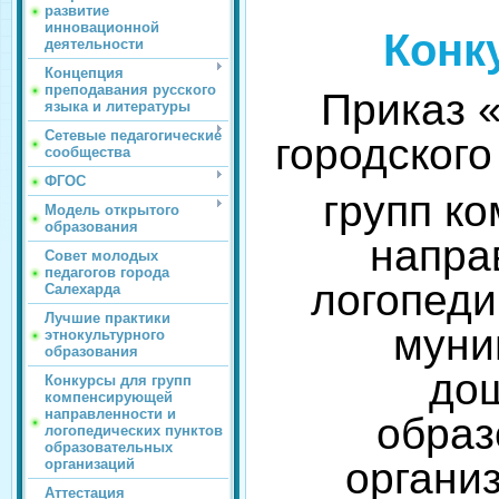
развитие
инновационной
Конк
деятельности
Концепция
преподавания русского
Приказ 
языка и литературы
Сетевые педагогические
городского
сообщества
ФГОС
групп к
Модель открытого
образования
напра
Совет молодых
педагогов города
логопеди
Салехарда
Лучшие практики
муни
этнокультурного
образования
до
Конкурсы для групп
компенсирующей
направленности и
образ
логопедических пунктов
образовательных
органи
организаций
Аттестация