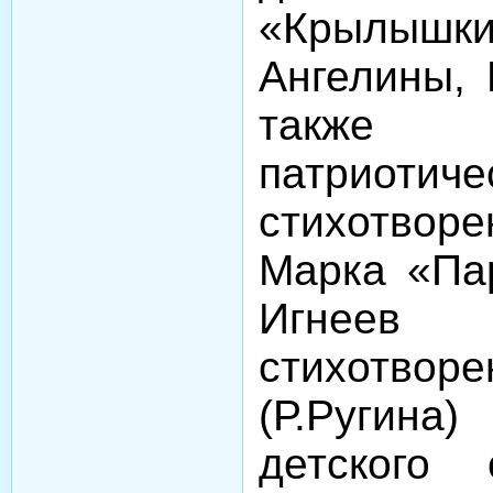
«Крылышк
Ангелины, 
также 
патриотиче
стихотвор
Марка «Пар
Игнее
стихотво
(Р.Ругина
детског