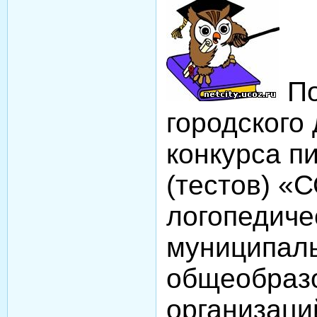
По
городского 
конкурса п
(тестов) «
логопедиче
муниципал
общеобраз
организаци