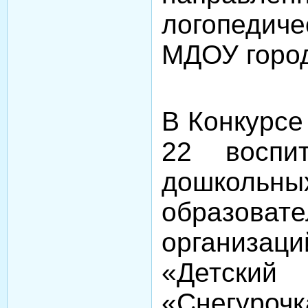
логопеди
МДОУ горо
В Конкурсе
22 воспи
дошкольны
образоват
организ
«Детск
«Снегур