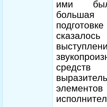
ими был
больша
подготовке
сказалось
выступлени
звукопроиз
средст
вырази
элементов
исполнител