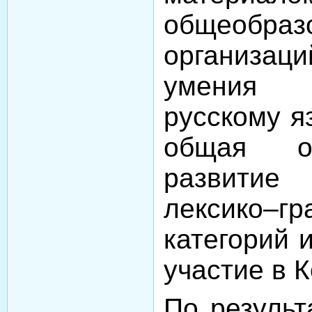
общеобраз
организа
умения 
русскому я
общая ос
развитие
лексико–гр
категорий и
участие в К
По результ