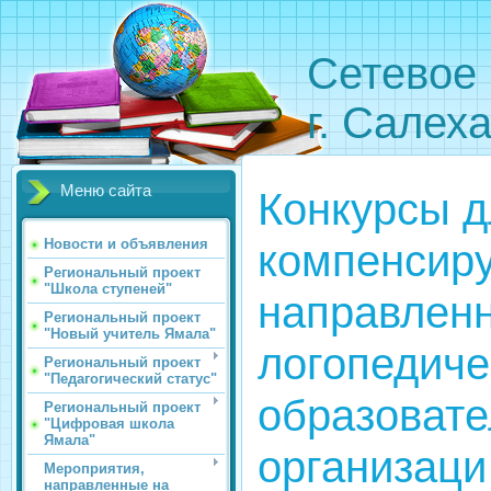
Сетевое 
г. Салех
Меню сайта
Конкурсы д
компенсир
Новости и объявления
Региональный проект
"Школа ступеней"
направленн
Региональный проект
"Новый учитель Ямала"
логопедиче
Региональный проект
"Педагогический статус"
образоват
Региональный проект
"Цифровая школа
Ямала"
организаци
Мероприятия,
направленные на