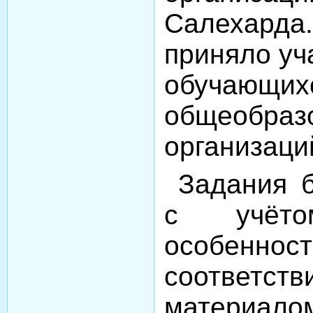
Салехарда.
приняло уч
обучающихс
общеобраз
организаци
Задания б
с учёто
особенно
соответст
материало