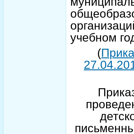
муниципал
общеобраз
организац
учебном го
(
Прика
27.04.201
Прика
проведе
детск
письменны