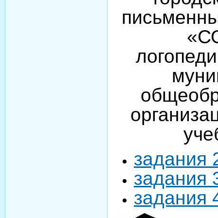
письменны
«С
логопеди
муни
общеобр
организа
уче
задания 
задания 
задания 