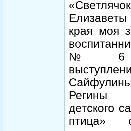
«Светлячо
Елизаветы
края моя з
воспитанни
№ 6 «Ж
выступл
Сайфули
Регины 
детского с
птица» с