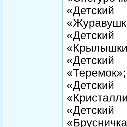
«Детск
«Жураву
«Детск
«Крылы
«Детск
«Терем
«Детск
«Криста
«Детск
«Брусни