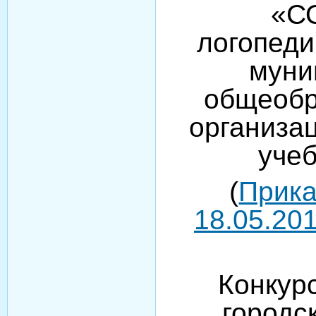
«С
логопеди
муни
общеобр
организа
уче
(
Прика
18.05.201
Конкур
городс