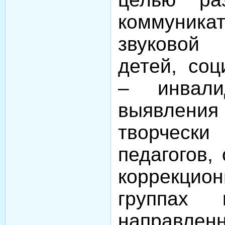
коммун
звуковой
детей, соц
– инвали
выявлен
творческ
педагогов,
коррекци
группах 
направ