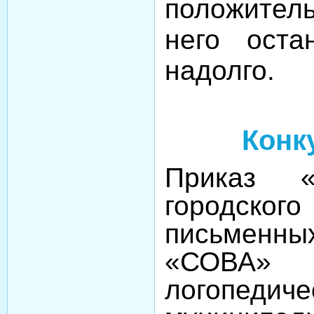
положител
него оста
надолго.
Конк
Приказ «
городск
письменных
«СОВ
логопеди