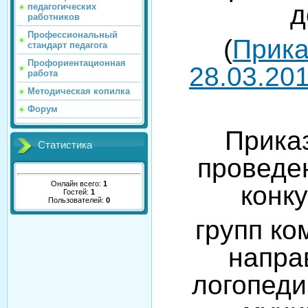
д
педагогических
работников
Профессиональный
(
Прика
стандарт педагога
Профориентационная
28.03.201
работа
Методическая копилка
Форум
Прика
Статистика
проведе
Онлайн всего:
1
конк
Гостей:
1
Пользователей:
0
групп к
напра
логопеди