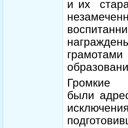
и их стара
незамеч
воспит
награжде
грамотам
образовани
Громкие 
были адре
исключен
подготовив