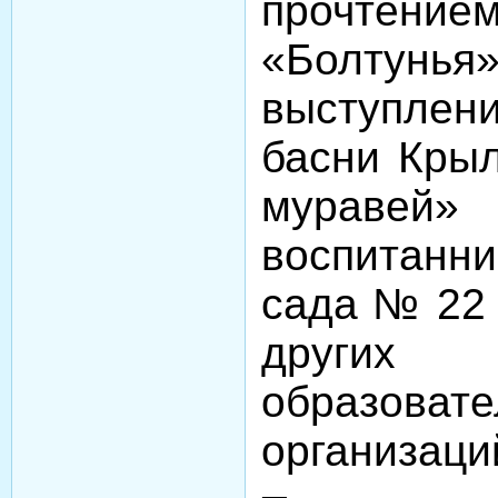
прочтение
«Болтунь
выступлен
басни Крыл
муравей
воспитан
сада № 22 
других
образоват
организаци