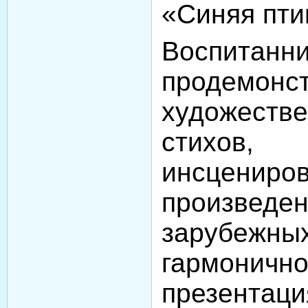
«Синяя пти
Воспитанни
продемонс
художест
стихов
инсцен
произведен
зарубежных
гармоничн
презентаци