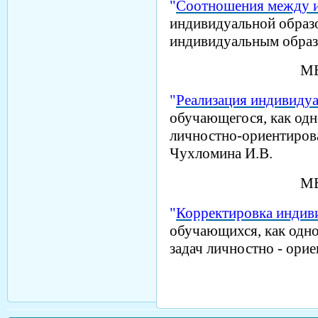
"
Соотношения между 
индивидуальной образ
индивидуальным обра
М
"
Реализация индивидуа
обучающегося, как одн
личностно-ориентиров
Чухломина И.В.
М
"
Корректировка индив
обучающихся, как одно
задач личностно - ори