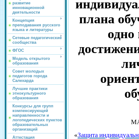
индивидуа
развитие
инновационной
деятельности
плана обу
Концепция
преподавания русского
одно
языка и литературы
Сетевые педагогические
сообщества
достижени
ФГОС
Модель открытого
ли
образования
Совет молодых
ориен
педагогов города
Салехарда
Лучшие практики
об
этнокультурного
образования
Конкурсы для групп
компенсирующей
направленности и
логопедических пунктов
М
образовательных
организаций
«
Защита индивидуальн
Аттестация