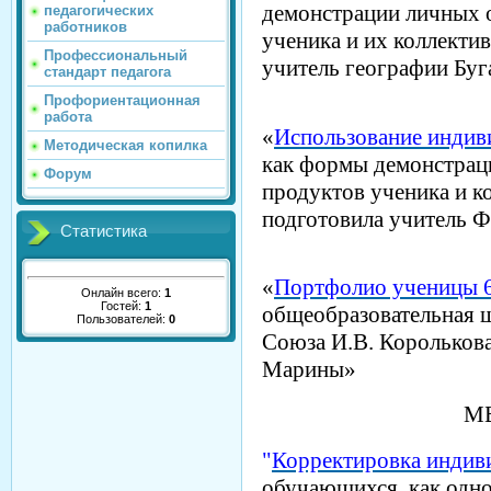
демонстрации личных 
педагогических
работников
ученика и их коллекти
Профессиональный
учитель географии Буг
стандарт педагога
Профориентационная
работа
«
Использование индив
Методическая копилка
как формы демонстрац
Форум
продуктов ученика и к
подготовила учитель Ф
Статистика
«
Портфолио ученицы 
Онлайн всего:
1
Гостей:
1
общеобразовательная 
Пользователей:
0
Союза И.В. Корольков
Марины»
М
"
Корректировка индив
обучающихся, как одно