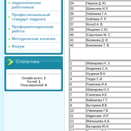
педагогических
34
Чернов Д. Ю.
работников
35
Шаньгина И.Л.
36
Хаблиева Г.А.
Профессиональный
стандарт педагога
37
Хаблиев Л. Р.
37
Кочуб А. В.
Профориентационная
39
Лященко С.Ю.
работа
40
Сиротенко М. С.
Методическая копилка
41
Каликова Д. И.
42
Клепикова Т. В.
Форум
Статистика
1
Абакарова Н. З.
2
Андреева С.А.
3
Худяков В.Н.
Онлайн всего:
1
4
Терре С.И.
Гостей:
1
5
Ганюгина И.А.
Пользователей:
0
6
Абакарова Н.З.
7
Синягина А.Е.
8
Кайымова Г.Т.
9
Буторина В.В.
10
Уфимцева Г.В.
11
Идрисова И.Р.
12
Малышева А.А.
13
Бухарова Ю.А.