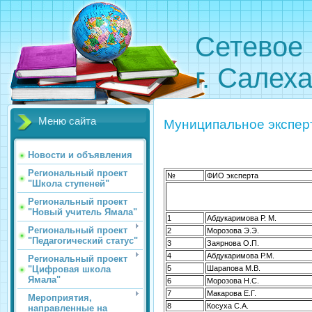
Сетевое 
г. Салех
Меню сайта
Муниципальное экспер
Новости и объявления
Региональный проект
№
ФИО эксперта
"Школа ступеней"
Региональный проект
"Новый учитель Ямала"
1
Абдукаримова Р. М.
Региональный проект
2
Морозова Э.Э.
"Педагогический статус"
3
Заярнова О.П.
4
Абдукаримова Р.М.
Региональный проект
"Цифровая школа
5
Шарапова М.В.
Ямала"
6
Морозова Н.С.
7
Макарова Е.Г.
Мероприятия,
8
Косуха С.А.
направленные на