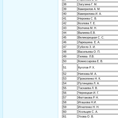
38
Загузина Г. М.
39
Камерилов А. М.
40
Камерилова И. А.
41
Нероева С. В.
42
Козлова Т. Е.
43
Колчина М. Н.
44
Валиева Е.В.
45
Великорецкая С. С.
46
Ларюшина Е. А.
47
Губогло З. И.
48
Васильева О. П.
49
Гилева Л.В.
50
Комиссарова Е. В.
51
Куготов Р. Х.
52
Ниязова М. А.
53
Прокопенко Н. К.
54
Путинцева Л. А.
55
Таскаева Л. В.
56
Чернецкая И. Г.
57
Фаттакова Р. Н.
58
Игашова Н.И.
59
Игнатенко Н. Н.
60
Усольцев С. А.
61
Ухова О. В.