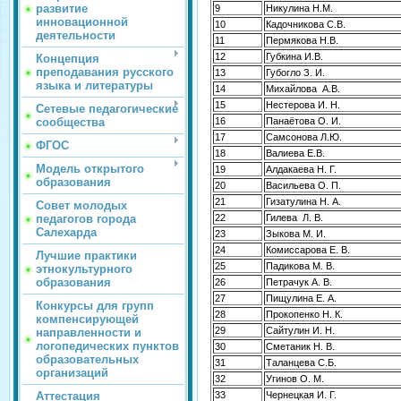
развитие
9
Никулина Н.М.
инновационной
10
Кадочникова С.В.
деятельности
11
Пермякова Н.В.
12
Губкина И.В.
Концепция
преподавания русского
13
Губогло З. И.
языка и литературы
14
Михайлова А.В.
15
Нестерова И. Н.
Сетевые педагогические
сообщества
16
Панаётова О. И.
17
Самсонова Л.Ю.
ФГОС
18
Валиева Е.В.
Модель открытого
19
Алдакаева Н. Г.
образования
20
Васильева О. П.
21
Гизатулина Н. А.
Совет молодых
педагогов города
22
Гилева Л. В.
Салехарда
23
Зыкова М. И.
24
Комиссарова Е. В.
Лучшие практики
25
Падикова М. В.
этнокультурного
образования
26
Петрачук А. В.
27
Пищулина Е. А.
Конкурсы для групп
28
Прокопенко Н. К.
компенсирующей
29
Сайтулин И. Н.
направленности и
логопедических пунктов
30
Сметаник Н. В.
образовательных
31
Таланцева С.Б.
организаций
32
Угинов О. М.
Аттестация
33
Чернецкая И. Г.