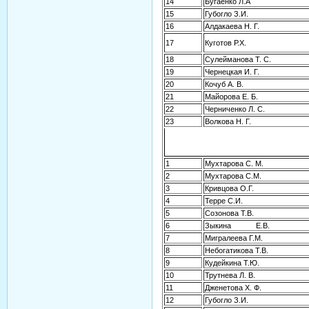
14
Бугаенко Л.А
15
Губогло З.И.
16
Алдакаева Н. Г.
17
Куготов Р.Х.
18
Сулейманова Т. С.
19
Чернецкая И. Г.
20
Кочуб А. В.
21
Майорова Е. Б.
22
Черниченко Л. С.
23
Волкова Н. Г.
1
Мухтарова С. М.
2
Мухтарова С.М.
3
Кривцова О.Г.
4
Терре С.И.
5
Созонова Т.В.
6
Зыкина Е.В.
7
Мигралеева Г.М.
8
Небогатикова Т.В.
9
Кудейкина Т.Ю.
10
Трутнева Л. В.
11
Дженетова Х. Ф.
12
Губогло З.И.