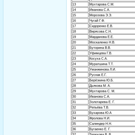
13
Мухтарова С.М.
14
Иванова С.А.
15
Морозова Э.Э.
16
Чугай Г.Ф.
17
Сидоренко Е.В.
18
Вирясова С.Н.
19
Марданова Е.Е.
20
Москаленко Н.В.
21
Буторина В.В.
22
Уфимцева Г.В.
23
Косуха С.А.
24
Муратшина Т.Т.
25
Уманжинова Л.И.
26
Руснак Е.Г.
27
Берёзкина Ю.Б.
28
Дьякова М. А.
29
Мухтарова С. М.
30
Иванова С.А.
31
Золотарева Е. Г.
32
Репьёва Т.В.
33
Бухарова Ю.А
34
Фролова Н.И.
35
Салиндер Н.Н.
36
Бугаенко Е. Г.
37
Терехова В. В.