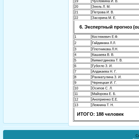
19
Чухломина И. В.
20
Зеель Л. М.
21
Петрова И. В.
22
Засорина М. Е.
6. Экспертный прогноз (
1
Костюкевич Е.Ф.
2
Гайдамака Л.Л.
3
Плотникова Л.Н.
4
Кашаева В. В.
5
Кияметдинова Т. В.
6
Губогло З. И.
7
Алдакаева Н. Г.
8
Рахматулина З. И.
9
Чернецкая И. Г.
10
Осипов С. Л.
11
Майорова Е. Б.
12
Аноприенко Е.Е.
13
Лежнина Т. Н.
ИТОГО: 188 человек
Co