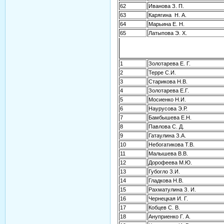
62
Иванова З. П.
63
Карягина Н. А.
64
Марьина Е. Н.
65
Латыпова Э. Х.
1
Золотарева Е. Г.
2
Терре С.И.
3
Старикова Н.В.
4
Золотарева Е.Г.
5
Мосиенко Н.И.
6
Наурусова Э.Р.
7
Бамбышева Е.Н.
8
Павлова С. Д.
9
Гатаулина З.А.
10
Небогатикова Т.В.
11
Малышева В.В.
12
Дорофеева М.Ю.
13
Губогло З.И.
14
Гладкова Н.В.
15
Рахматулина З. И.
16
Чернецкая И. Г.
17
Кобцев С. В.
18
Ануприенко Г. А.