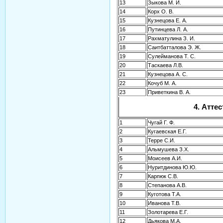
13
Зыкова М. И.
14
Корх О. В.
15
Кузнецова Е. А.
16
Путинцева Л. А.
17
Рахматулина З. И.
18
Саитбатталова Э. Ж.
19
Сулейманова Т. С.
20
Таскаева Л.В.
21
Кузнецова А. С.
22
Кочуб М. А.
23
Приветкина В. А.
4. Атте
1
Чугай Г. Ф.
2
Кугаевская Е.Г.
3
Терре С.И.
4
Альмушева З.Х.
5
Моисеев А.И.
6
Нуритдинова Ю.Ю.
7
Карпюк С.В.
8
Степанова А.В.
9
Куготова Т.А.
10
Иванова Т.В.
11
Золотарева Е.Г.
12
Дьякова М.А.