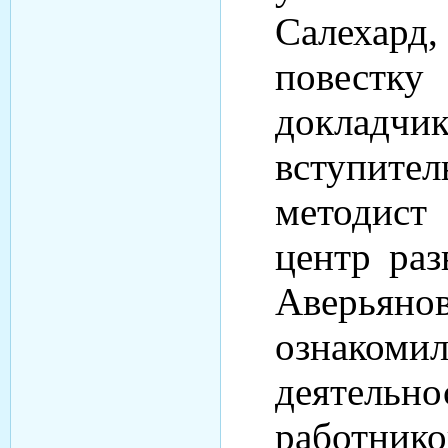
Салехар
повестк
доклад
вступите
методис
центр раз
Аверьян
ознако
деятельн
работн