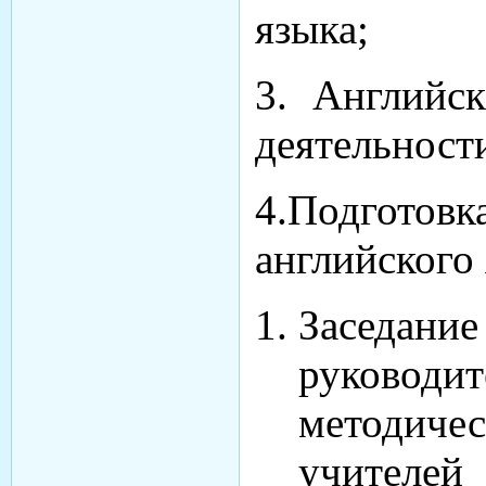
языка;
3. Английс
деятельност
4.Подготов
английского 
Заседани
руково
методич
учителей