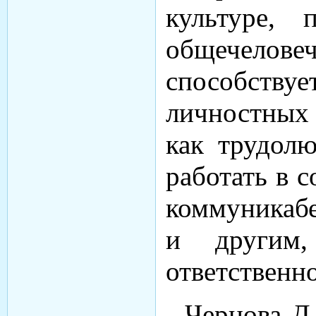
культуре, 
общечелов
способств
личностных 
как трудолю
работать в с
коммуникаб
и другим,
ответственно
- Чернова Д