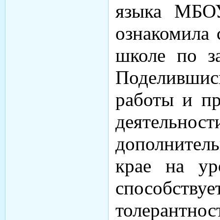
языка МБО
ознакомила 
школе по за
Поделившись
работы и пр
деятельност
дополнител
крае на ур
способс
толерантнос