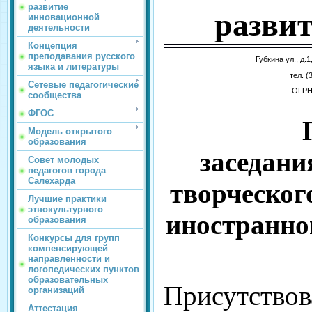
развитие
разви
инновационной
деятельности
Концепция
преподавания русского
Губкина ул., д.
языка и литературы
тел
. 
Сетевые педагогические
ОГРН
сообщества
ФГОС
Модель открытого
образования
заседани
Совет молодых
педагогов города
Салехарда
творческог
Лучшие практики
этнокультурного
иностранног
образования
Конкурсы для групп
компенсирующей
направленности и
логопедических пунктов
образовательных
Присутствов
организаций
Аттестация