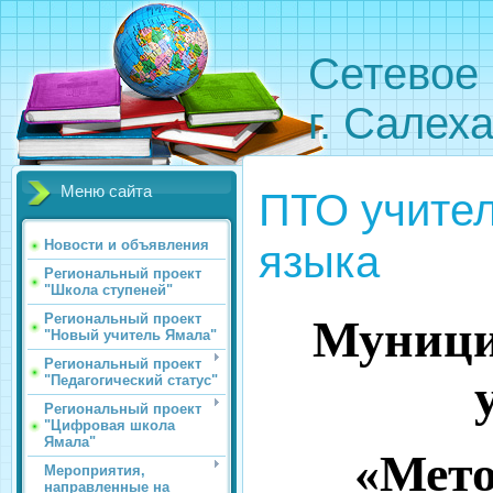
Сетевое 
г. Салех
Меню сайта
ПТО учител
языка
Новости и объявления
Региональный проект
"Школа ступеней"
Региональный проект
Муници
"Новый учитель Ямала"
Региональный проект
"Педагогический статус"
Региональный проект
"Цифровая школа
Ямала"
«Мето
Мероприятия,
направленные на