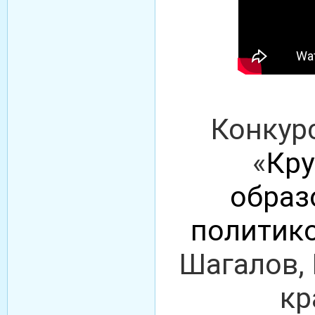
Конкур
«
Кру
образ
политик
Шагалов,
кр