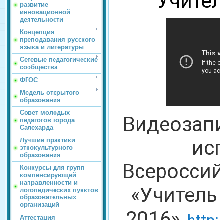
“Учите
развитие
инновационной
деятельности
Концепция
преподавания русского
языка и литературы
Сетевые педагогические
сообщества
ФГОС
Модель открытого
образования
Совет молодых
Видеозап
педагогов города
Салехарда
ис
Лучшие практики
этнокультурного
образования
Всероссий
Конкурсы для групп
компенсирующей
направленности и
«Учитель
логопедических пунктов
образовательных
организаций
2016»
Аттестация