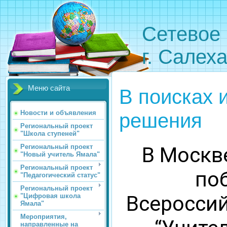
Сетевое 
г. Салех
Меню сайта
В поисках 
решения
Новости и объявления
Региональный проект
"Школа ступеней"
В Москв
Региональный проект
"Новый учитель Ямала"
Региональный проект
по
"Педагогический статус"
Региональный проект
Всероссий
"Цифровая школа
Ямала"
Мероприятия,
направленные на