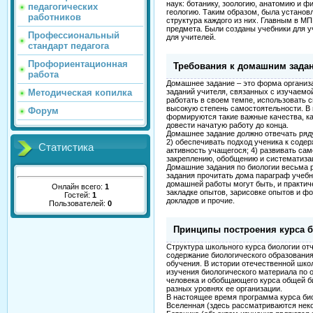
наук: ботанику, зоологию, анатомию и ф
педагогических
геологию. Таким образом, была установл
работников
структура каждого из них. Главным в М
предмета. Были созданы учебники для 
Профессиональный
для учителей.
стандарт педагога
Профориентационная
Требования к домашним зада
работа
Домашнее задание – это форма организ
Методическая копилка
заданий учителя, связанных с изучаемо
работать в своем темпе, использовать 
высокую степень самостоятельности. В
Форум
формируются такие важные качества, ка
довести начатую работу до конца.
Домашнее задание должно отвечать ряд
2) обеспечивать подход ученика к соде
Статистика
активность учащегося; 4) развивать сам
закреплению, обобщению и систематизац
Домашние задания по биологии весьма 
задания прочитать дома параграф учебни
домашней работы могут быть, и практич
Онлайн всего:
1
закладке опытов, зарисовке опытов и ф
Гостей:
1
докладов и прочие.
Пользователей:
0
Принципы построения курса б
Структура школьного курса биологии от
содержание биологического образования
обучения. В истории отечественной шк
изучения биологического материала по 
человека и обобщающего курса общей б
разных уровнях ее организации.
В настоящее время программа курса био
Вселенная (здесь рассматриваются неко