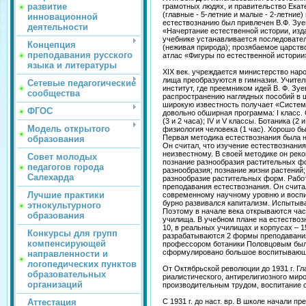
развитие
грамотных людях, и правительство Екат
(главные - 5-летние и малые - 2-летние
инновационной
естествознанию был привлечен В.Ф. Зуев.
деятельности
«Начертание естественной истории, изд
учебнике устанавливается последовател
Концепция
(неживая природа); прозябаемое царство
преподавания русского
атлас «Фигуры по естественной истории»
языка и литературы
XIX век. учреждается министерст­во нар
лища преобразуются в гимназии. Учител
Сетевые педагогические
институт, где преемником идей В. Ф. Зуе
сообщества
распространению на­глядных пособий в 
широкую известность получает «Система
ФГОС
довольно обшир­ная программа: I класс. О
(3 и 2 часа); IV и V классы. Ботаника (2 
Модель открытого
физиология человека (1 час). Хорошо б
Первая методика естествознания была н
образования
Он считал, что изучение естествознания д
неизвест­ному. В своей методике он ре
Совет молодых
познание разнообразия растительных фо
педагогов города
разнообразия; познание жизни растений
Салехарда
разнообразие растительных форм. Рабо
преподавания естест­вознания. Он счита
Лучшие практики
современному научному уровню и воспи
бурно развивался капитализм. Испытыв
этнокультурного
Поэтому в начале века открываются час
образования
училища. В учебном плане на естествозн
10, в реальных училищах и корпусах – 1
Конкурсы для групп
разрабатываются 2 формы преподавания:
компенсирующей
профессором бо­таники Половцовым был 
сформулировано большое воспитывающе
направленности и
логопедических пунктов
От Октябрьской революции до 1931 г. Г
образовательных
риалистического, антирелигиозного миро
организаций
производительным трудом, воспитание с
Аттестация
С 1931 г. до наст. вр. В школе начали 