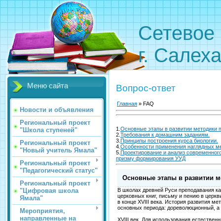
Сетевое 
г. Салех
Меню сайта
Вопрос-ответ
Главная
» FAQ
Новости и объявления
Региональный проект
1.
Основные этапы в развитии методики 
"Школа ступеней"
2.
Требования к домашним заданиям.
3.
Принципы построения курса биологии.
Региональный проект
4.
Особенности применения наглядных ме
"Новый учитель Ямала"
5.
Проектирование и анализ современног
призму формирования УУД
Региональный проект
"Педагогический статус"
Основные этапы в развитии м
Региональный проект
"Цифровая школа
В школах древней Руси преподавания ка
церковных книг, письму и пению в церк
Ямала"
в конце XVIII века. История развития м
основных периода: дореволю­ционный, а
Мероприятия,
направленные на
XVIII век. Для использования естествен