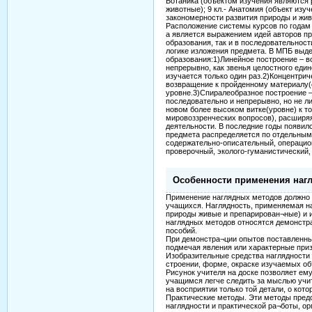
Ботаника (объектом изучения являются р
животные); 9 кл.- Анатомия (объект изуч
закономерности развития природы и жив
Расположение системы курсов по годам 
а является выражением идей авторов пр
образования, так и в последовательност
логике изложения предмета. В МПБ выд
образования:1)Линейное построение – 
непрерывно, как звенья целостного един
изучается только один раз.2)Концентрич
возвращение к пройденному материалу(е
уровне.3)Спиралеобразное построение 
последовательно и непрерывно, но не ли
новом более высоком витке(уровне) к т
мировоззренческих вопросов), расширя
деятельности. В последние годы появил
предмета распределяется по отдельным
содержательно-описательный, операцио
проверочный, эколого-гуманистический, 
Особенности применения нагл
Применение наглядных методов должно 
учащихся. Наглядность, применяемая на
природы живые и препарирован¬ные) и и
наглядных методов относятся демонстра
пособий.
При демонстра¬ции опытов поставленны
подмечая явления или характерные приз
Изобразительные средства наглядности 
строении, форме, окраске изучаемых объ
Рисунок учителя на доске позволяет ем
учащимся легче следить за мыслью учи
на восприятии только той детали, о кото
Практические методы. Эти методы пред
наглядности и практической ра¬боты, о