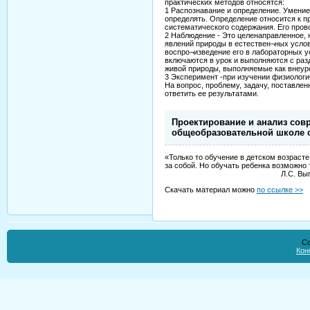
практических методов относятся:
1 Распознавание и определение. Умение
определять. Определение относится к п
систематического содержания. Его пров
2 Наблюдение - Это целенаправленное, 
явлений природы в естествен¬ных услов
воспро¬изведение его в лабораторных 
включаются в урок и выполняются с раз
живой природы, выполняемые как внеур
3 Эксперимент -при изучении физиологи
На вопрос, проблему, задачу, поставле
ответить ее результатами.
Проектирование и анализ сов
общеобразовательной школе 
«Только то обучение в детском возрасте
за собой. Но обучать ребенка возможно 
Л.С. Выготск
Скачать материал можно
по ссылке >>
Co
Кон